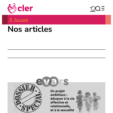
Aller



au
contenu
Accueil
Nos articles