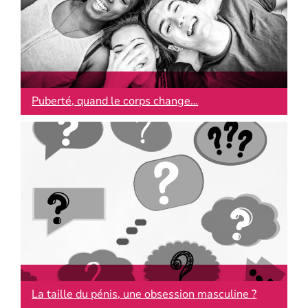
Puberté, quand le corps change…
La taille du pénis, une obsession masculine ?