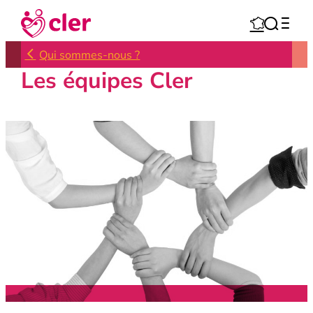
Aller



au
contenu
Qui sommes-nous ?
Les équipes Cler