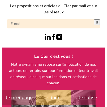
Les propositions et articles du Cler par mail et sur
les réseaux

Le Cler c’est vous !
Notre dynamisme repose sur l’implication de nos
acteurs de terrain, sur leur formation et leur travail
en réseau, ainsi que sur les dons et cotisations de
chacun.
Je m’engage
Je donne
Je cotise