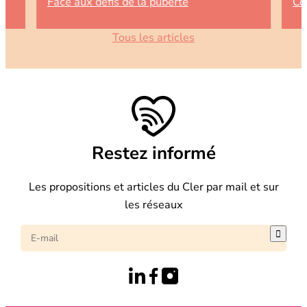
Face aux défis de la puberté
Co
Tous les articles
Restez informé
Les propositions et articles du Cler par mail et sur
les réseaux
