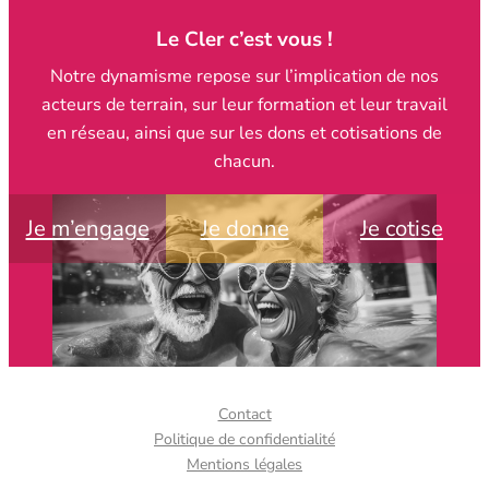
Le Cler c’est vous !
Notre dynamisme repose sur l’implication de nos
acteurs de terrain, sur leur formation et leur travail
en réseau, ainsi que sur les dons et cotisations de
chacun.
Je m’engage
Je donne
Je cotise
Contact
Politique de confidentialité
Mentions légales