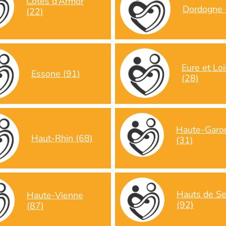
Côtes d’Armor
Dordogne 
(22)
Eure et Loi
Essone (91)
(28)
Haute-Garo
Haut-Rhin (68)
(31)
Hauts de Se
Haute-Vienne
(92)
(87)