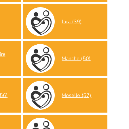
Jura (39)
ire
Manche (50)
(56)
Moselle (57)