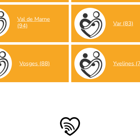
Val de Marne
Var (83)
(94)
Vosges (88)
Yvelines (