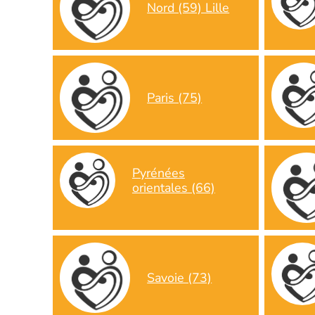
Nord (59) Lille
Paris (75)
Pyrénées
orientales (66)
Savoie (73)