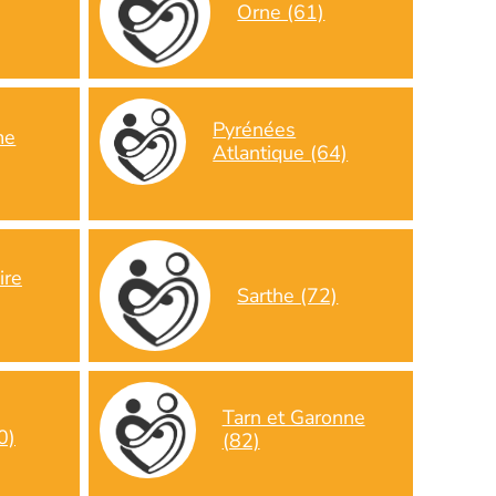
Orne (61)
Pyrénées
me
Atlantique (64)
ire
Sarthe (72)
Tarn et Garonne
0)
(82)