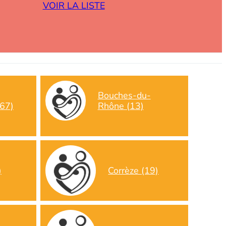
VOIR LA LISTE
Bouches-du-
(67)
Rhône (13)
Corrèze (19)
)