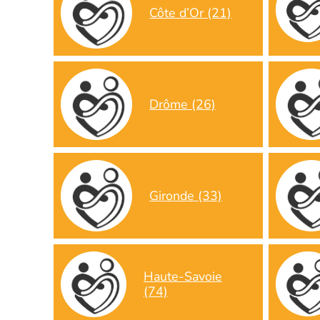
Côte d’Or (21)
Drôme (26)
Gironde (33)
Haute-Savoie
(74)