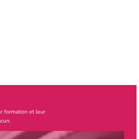
r formation et leur
acun.