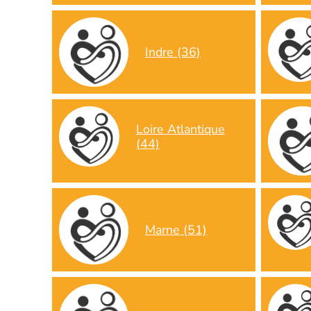
Indre (36)
Loire Atlantique
(44)
Marne (51)