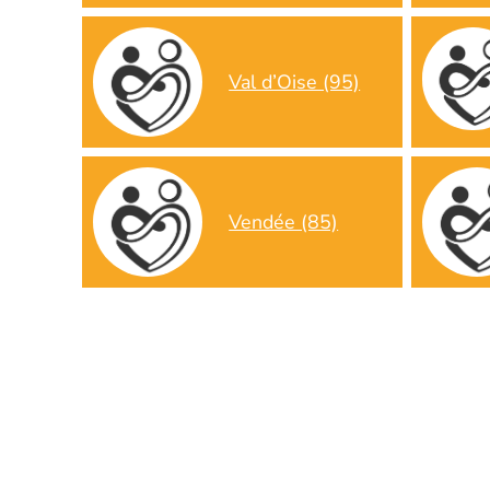
Val d’Oise (95)
Vendée (85)