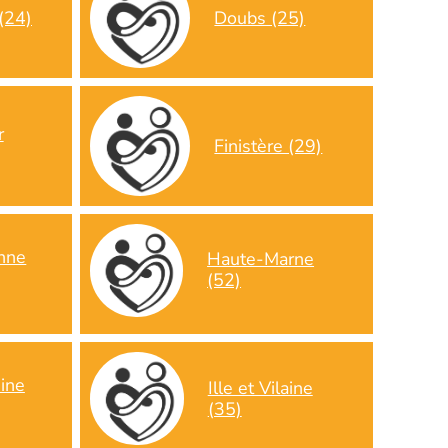
(24)
Doubs (25)
r
Finistère (29)
nne
Haute-Marne
(52)
ine
Ille et Vilaine
(35)