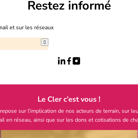
Restez informé
mail et sur les réseaux

Le Cler c’est vous !
pose sur l’implication de nos acteurs de terrain, sur leu
ail en réseau, ainsi que sur les dons et cotisations de ch