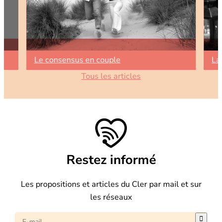
Le consensus en couple
La
Tous les articles
Restez informé
Les propositions et articles du Cler par mail et sur
les réseaux
