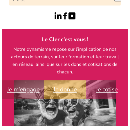
Le Cler c’est vous !
Notre dynamisme repose sur l’implication de nos
acteurs de terrain, sur leur formation et leur travail
en réseau, ainsi que sur les dons et cotisations de
chacun.
Je m’engage
Je donne
Je cotise