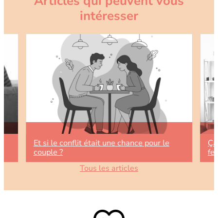
Articles qui peuvent vous
intéresser
Et si le conflit était une chance pour le
Ça
couple ?
fe
Tous les articles