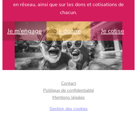
en réseau, ainsi que sur les dons et cotisations de
chacun.
Je m’engage
Je donne
Je cotise
Contact
Politique de confidentialité
Mentions légales
Gestion des cookies