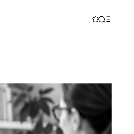


