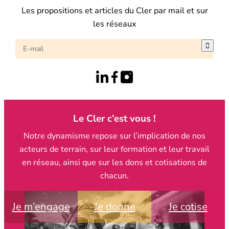
Les propositions et articles du Cler par mail et sur
les réseaux

Le Cler c’est vous !
Notre dynamisme repose sur l’implication de nos
acteurs de terrain, sur leur formation et leur travail
en réseau, ainsi que sur les dons et cotisations de
chacun.
Je m’engage
Je donne
Je cotise