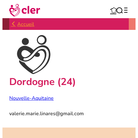
Aller



au
contenu
Accueil
Dordogne (24)
Nouvelle-Aquitaine
valerie.marie.linares@gmail.com