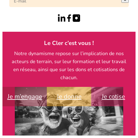
Le Cler c’est vous !
Notre dynamisme repose sur l’implication de nos
acteurs de terrain, sur leur formation et leur travail
en réseau, ainsi que sur les dons et cotisations de
chacun.
Je m’engage
Je donne
Je cotise