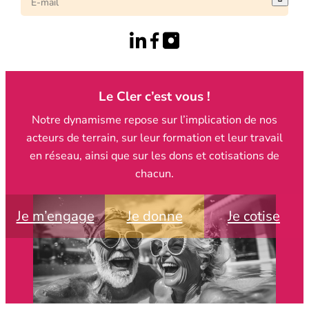
Le Cler c’est vous !
Notre dynamisme repose sur l’implication de nos
acteurs de terrain, sur leur formation et leur travail
en réseau, ainsi que sur les dons et cotisations de
chacun.
Je m’engage
Je donne
Je cotise