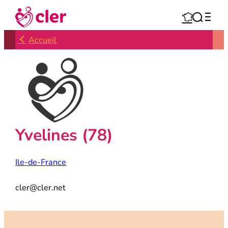
Aller



au
contenu
Accueil
Yvelines (78)
Ile-de-France
cler@cler.net