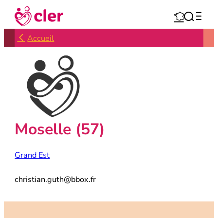
Aller



au
contenu
Accueil
Moselle (57)
Grand Est
christian.guth@bbox.fr