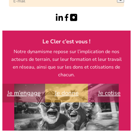
Le Cler c’est vous !
Notre dynamisme repose sur l’implication de nos
acteurs de terrain, sur leur formation et leur travail
en réseau, ainsi que sur les dons et cotisations de
chacun.
Je m’engage
Je donne
Je cotise