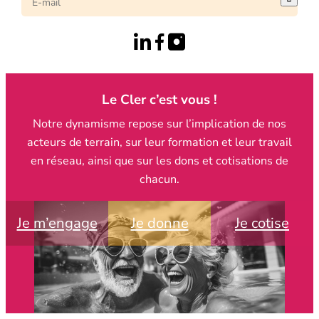
Le Cler c’est vous !
Notre dynamisme repose sur l’implication de nos
acteurs de terrain, sur leur formation et leur travail
en réseau, ainsi que sur les dons et cotisations de
chacun.
Je m’engage
Je donne
Je cotise