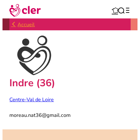
Aller



au
contenu
Accueil
Indre (36)
Centre-Val de Loire
moreau.nat36@gmail.com