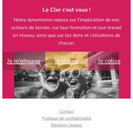
Le Cler c’est vous !
Notre dynamisme repose sur l’implication de nos
acteurs de terrain, sur leur formation et leur travail
en réseau, ainsi que sur les dons et cotisations de
chacun.
Je m’engage
Je donne
Je cotise
Contact
Politique de confidentialité
Mentions légales