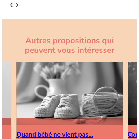
Autres propositions qui
peuvent vous intéresser
Quand bébé ne vient pas…
Com