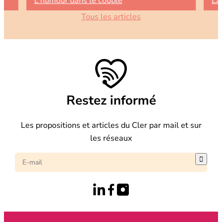
L’humour dans le couple
La
Tous les articles
Restez informé
Les propositions et articles du Cler par mail et sur
les réseaux
