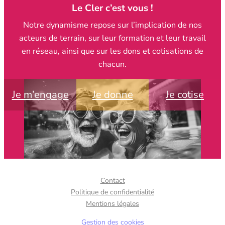
Le Cler c’est vous !
Notre dynamisme repose sur l’implication de nos
acteurs de terrain, sur leur formation et leur travail
en réseau, ainsi que sur les dons et cotisations de
chacun.
Je m’engage
Je donne
Je cotise
Contact
Politique de confidentialité
Mentions légales
Gestion des cookies