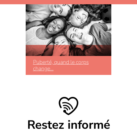
Puberté, quand le corps
change…
Restez informé