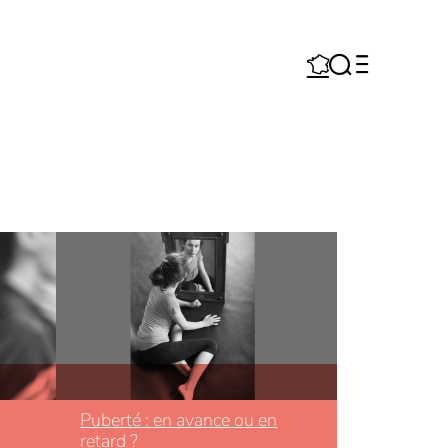



Puberté : en avance ou en
retard ?