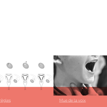
règles
Mue de la voix