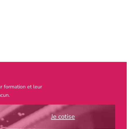
r formation et leur
acun.
Je cotise