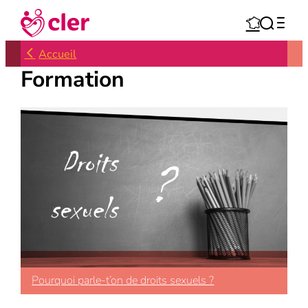
Aller



au
contenu
Accueil
Formation
Pourquoi parle-t’on de droits sexuels ?