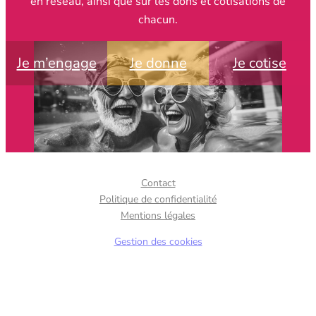
en réseau, ainsi que sur les dons et cotisations de
chacun.
Je m’engage
Je donne
Je cotise
Contact
Politique de confidentialité
Mentions légales
Gestion des cookies