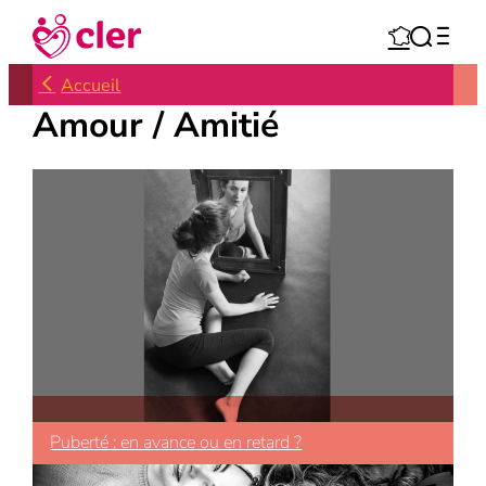
Aller



au
contenu
Accueil
Amour / Amitié
Puberté : en avance ou en retard ?