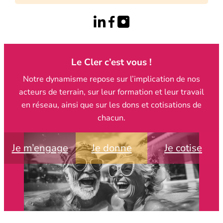
Le Cler c’est vous !
Notre dynamisme repose sur l’implication de nos
acteurs de terrain, sur leur formation et leur travail
en réseau, ainsi que sur les dons et cotisations de
chacun.
Je m’engage
Je donne
Je cotise