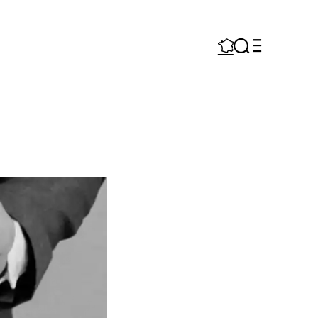


