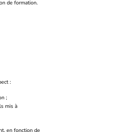
on de formation.
ect :
on ;
ls mis à
nt, en fonction de