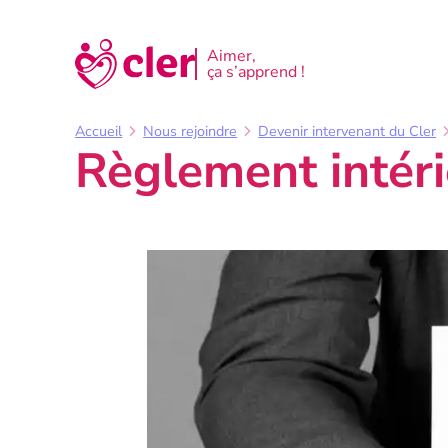
Aller
au
Aimer,
ça s’apprend !
contenu
Accueil
Nous rejoindre
Devenir intervenant du Cler
Règlement intéri