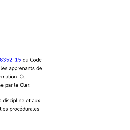
R6352-15
du Code
e les apprenants de
rmation. Ce
e par le Cler.
a discipline et aux
nties procédurales