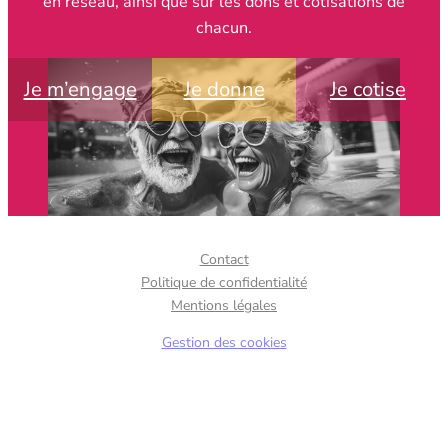
en réseau, ainsi que sur les dons et cotisations de
chacun.
Je m’engage
Je donne
Je cotise
Contact
Politique de confidentialité
Mentions légales
Gestion des cookies