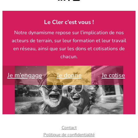
Le Cler c’est vous !
Notre dynamisme repose sur l’implication de nos
acteurs de terrain, sur leur formation et leur travail
en réseau, ainsi que sur les dons et cotisations de
chacun.
Je m’engage
Je donne
Je cotise
Contact
Politique de confidentialité