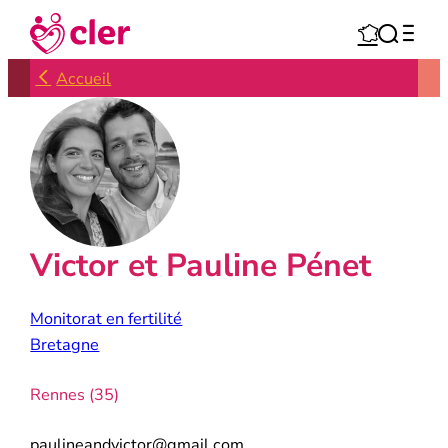
Aller



au
contenu
Accueil
Victor et Pauline Pénet
Monitorat en fertilité
Bretagne
Rennes (35)
paulineandvictor@gmail.com