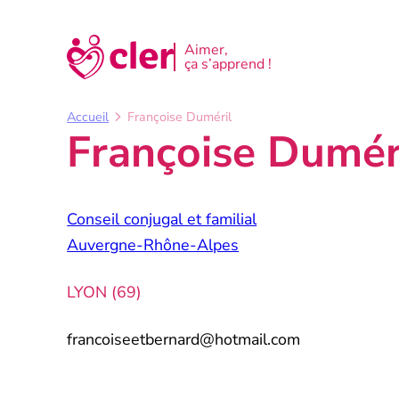
Aller
au
Aimer,
ça s’apprend !
contenu
Accueil
Françoise Duméril
Françoise Dumér
Conseil conjugal et familial
Auvergne-Rhône-Alpes
LYON (69)
francoiseetbernard@hotmail.com