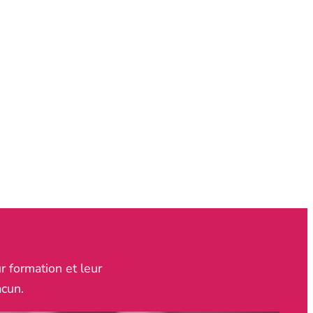
r formation et leur
acun.