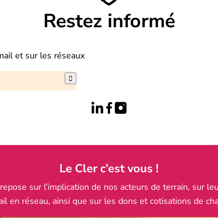
Restez informé
mail et sur les réseaux

Le Cler c’est vous !
pose sur l’implication de nos acteurs de terrain, sur leu
ail en réseau, ainsi que sur les dons et cotisations de ch