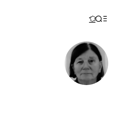


