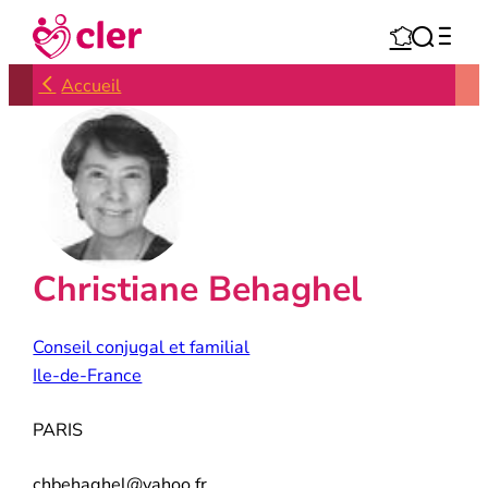
Aller



au
contenu
Accueil
Christiane Behaghel
Conseil conjugal et familial
Ile-de-France
PARIS
chbehaghel@yahoo.fr