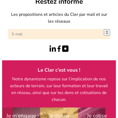
Restez informé
Les propositions et articles du Cler par mail et sur
les réseaux

Le Cler c’est vous !
Notre dynamisme repose sur l’implication de nos
acteurs de terrain, sur leur formation et leur travail
en réseau, ainsi que sur les dons et cotisations de
chacun.
Je m’engage
Je donne
Je cotise