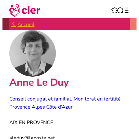
Aller



au
contenu
Accueil
Anne Le Duy
Conseil conjugal et familial
, 
Monitorat en fertilité
Provence Alpes Côte d’Azur
AIX EN PROVENCE
aleduy@laposte.net