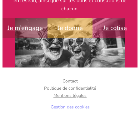
en réseau, ainsi que sur les dons et cotisations de
chacun.
Je m’engage
Je donne
Je cotise
Contact
Politique de confidentialité
Mentions légales
Gestion des cookies